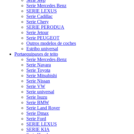
Serie Jeep
Serie Mercedes Benz
SERIE LEXUS
Serie Cadillac
Serie Chery
SERIE PERODUA
Serie Jetour
Serie PEUGEOT
Outros modelos de coches
Estribo universal
Portaequipaxes de teito
Serie Mercedes-Benz
Serie Navara
Serie Toyota
Serie Mitsubishi
Serie Nissan
Serie VW
Serie universal
Serie Isuzu
Serie BMW
Serie Land Rover
Serie Dmax
Serie Ford
SERIE LEXUS
SERIE KIA