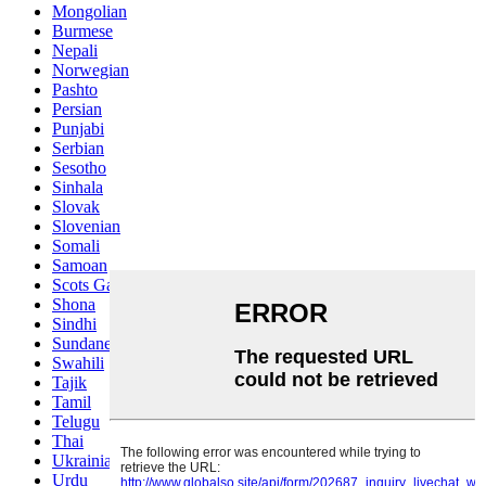
Mongolian
Burmese
Nepali
Norwegian
Pashto
Persian
Punjabi
Serbian
Sesotho
Sinhala
Slovak
Slovenian
Somali
Samoan
Scots Gaelic
Shona
Sindhi
Sundanese
Swahili
Tajik
Tamil
Telugu
Thai
Ukrainian
Urdu