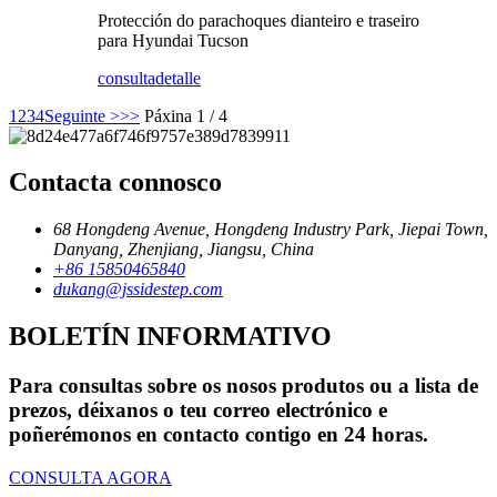
Protección do parachoques dianteiro e traseiro
para Hyundai Tucson
consulta
detalle
1
2
3
4
Seguinte >
>>
Páxina 1 / 4
Contacta connosco
68 Hongdeng Avenue, Hongdeng Industry Park, Jiepai Town,
Danyang, Zhenjiang, Jiangsu, China
+86 15850465840
dukang@jssidestep.com
BOLETÍN INFORMATIVO
Para consultas sobre os nosos produtos ou a lista de
prezos, déixanos o teu correo electrónico e
poñerémonos en contacto contigo en 24 horas.
CONSULTA AGORA