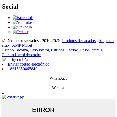
Social
© Dereitos reservados - 2010-2026.
Produtos destacados
-
Mapa do
sitio
-
AMP Móbil
Estribo Tacoma
,
Paso lateral
,
Estribos
,
Estribo
,
Pasos laterais
,
Estribo lateral do coche
,
Enviar correo electrónico
+8615850465840
WhatsApp
WeChat
x