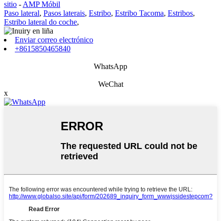
sitio
-
AMP Móbil
Paso lateral
,
Pasos laterais
,
Estribo
,
Estribo Tacoma
,
Estribos
,
Estribo lateral do coche
,
Enviar correo electrónico
+8615850465840
WhatsApp
WeChat
x