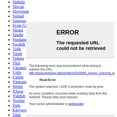
Sinhala
Slovak
Slovenian
Somali
Samoan
Scots Gaelic
Shona
Sindhi
Sundanese
Swahili
Tajik
Tamil
Telugu
Thai
Ukrainian
Urdu
Uzbek
Vietnamese
Welsh
Xhosa
Yiddish
Yoruba
Zulu
Kinyarwanda
Tatar