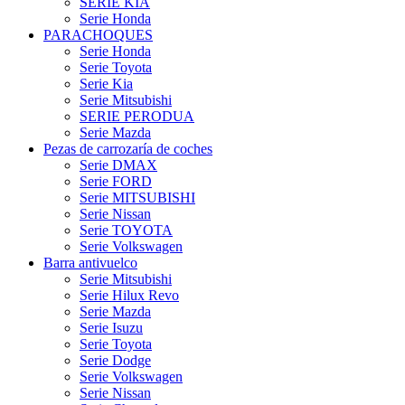
SERIE KIA
Serie Honda
PARACHOQUES
Serie Honda
Serie Toyota
Serie Kia
Serie Mitsubishi
SERIE PERODUA
Serie Mazda
Pezas de carrozaría de coches
Serie DMAX
Serie FORD
Serie MITSUBISHI
Serie Nissan
Serie TOYOTA
Serie Volkswagen
Barra antivuelco
Serie Mitsubishi
Serie Hilux Revo
Serie Mazda
Serie Isuzu
Serie Toyota
Serie Dodge
Serie Volkswagen
Serie Nissan