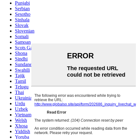
Punjabi
Serbian
Sesotho
Sinhala
Slovak
Slovenian
Somali
Samoan
Scots Gaelic
Shona
Sindhi
Sundanese
Swahili
Tajik
Tamil
Telugu
Thai
Ukrainian
Urdu
Uzbek
Vietnamese
Welsh
Xhosa
Yiddish
Yoruba