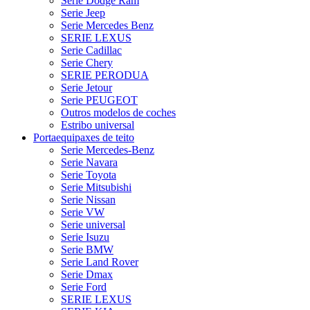
Serie Dodge Ram
Serie Jeep
Serie Mercedes Benz
SERIE LEXUS
Serie Cadillac
Serie Chery
SERIE PERODUA
Serie Jetour
Serie PEUGEOT
Outros modelos de coches
Estribo universal
Portaequipaxes de teito
Serie Mercedes-Benz
Serie Navara
Serie Toyota
Serie Mitsubishi
Serie Nissan
Serie VW
Serie universal
Serie Isuzu
Serie BMW
Serie Land Rover
Serie Dmax
Serie Ford
SERIE LEXUS