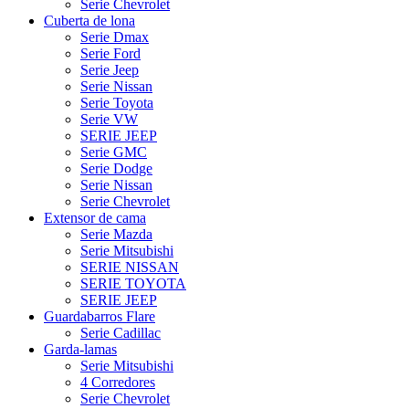
Serie Chevrolet
Cuberta de lona
Serie Dmax
Serie Ford
Serie Jeep
Serie Nissan
Serie Toyota
Serie VW
SERIE JEEP
Serie GMC
Serie Dodge
Serie Nissan
Serie Chevrolet
Extensor de cama
Serie Mazda
Serie Mitsubishi
SERIE NISSAN
SERIE TOYOTA
SERIE JEEP
Guardabarros Flare
Serie Cadillac
Garda-lamas
Serie Mitsubishi
4 Corredores
Serie Chevrolet