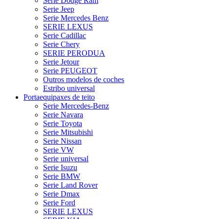
Serie Dodge Ram
Serie Jeep
Serie Mercedes Benz
SERIE LEXUS
Serie Cadillac
Serie Chery
SERIE PERODUA
Serie Jetour
Serie PEUGEOT
Outros modelos de coches
Estribo universal
Portaequipaxes de teito
Serie Mercedes-Benz
Serie Navara
Serie Toyota
Serie Mitsubishi
Serie Nissan
Serie VW
Serie universal
Serie Isuzu
Serie BMW
Serie Land Rover
Serie Dmax
Serie Ford
SERIE LEXUS