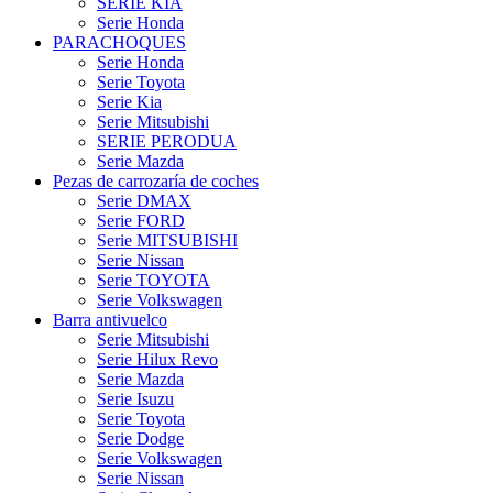
SERIE KIA
Serie Honda
PARACHOQUES
Serie Honda
Serie Toyota
Serie Kia
Serie Mitsubishi
SERIE PERODUA
Serie Mazda
Pezas de carrozaría de coches
Serie DMAX
Serie FORD
Serie MITSUBISHI
Serie Nissan
Serie TOYOTA
Serie Volkswagen
Barra antivuelco
Serie Mitsubishi
Serie Hilux Revo
Serie Mazda
Serie Isuzu
Serie Toyota
Serie Dodge
Serie Volkswagen
Serie Nissan