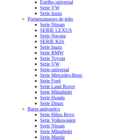
Estribo universal
Serie VW
Serie Izusu
Portaequipaxes de teito
Serie Nissan
SERIE LEXUS
Serie Navara
SERIE KIA
Serie Isuzu
Serie BMW
Serie Toyota
Serie VW
Serie universal
Serie Mercedes-Benz
Serie Ford
Serie Land Rover
Serie Mitsubishi
Serie Honda
Serie Dmax
Barra antivuelco
Serie Hilux Revo
Serie Volkswagen
Serie Nissan
Serie Mitsubishi
Serie Mazda