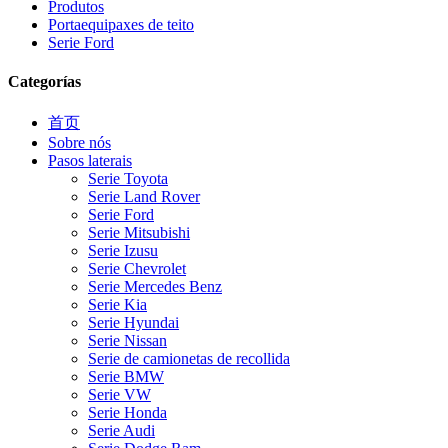
Produtos
Portaequipaxes de teito
Serie Ford
Categorías
首页
Sobre nós
Pasos laterais
Serie Toyota
Serie Land Rover
Serie Ford
Serie Mitsubishi
Serie Izusu
Serie Chevrolet
Serie Mercedes Benz
Serie Kia
Serie Hyundai
Serie Nissan
Serie de camionetas de recollida
Serie BMW
Serie VW
Serie Honda
Serie Audi