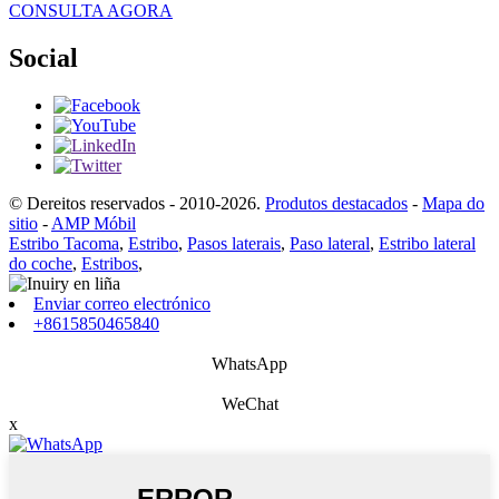
CONSULTA AGORA
Social
© Dereitos reservados - 2010-2026.
Produtos destacados
-
Mapa do
sitio
-
AMP Móbil
Estribo Tacoma
,
Estribo
,
Pasos laterais
,
Paso lateral
,
Estribo lateral
do coche
,
Estribos
,
Enviar correo electrónico
+8615850465840
WhatsApp
WeChat
x