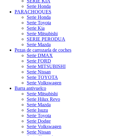
SERIE KIA
Serie Honda
PARACHOQUES
Serie Honda
Serie Toyota
Serie Kia
Serie Mitsubishi
SERIE PERODUA
Serie Mazda
Pezas de carrozaría de coches
Serie DMAX
Serie FORD
Serie MITSUBISHI
Serie Nissan
Serie TOYOTA
Serie Volkswagen
Barra antivuelco
Serie Mitsubishi
Serie Hilux Revo
Serie Mazda
Serie Isuzu
Serie Toyota
Serie Dodge
Serie Volkswagen
Serie Nissan