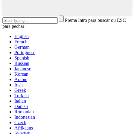
Prema Intro para buscar ou ESC
para pechar
English
French
German
Portuguese
Spanish
Russian
Japanese
Korean
Arabic
Irish
Greek
Turkish
Italian
Danish
Romanian
Indonesian
Czech
Afrikaans
Swedish