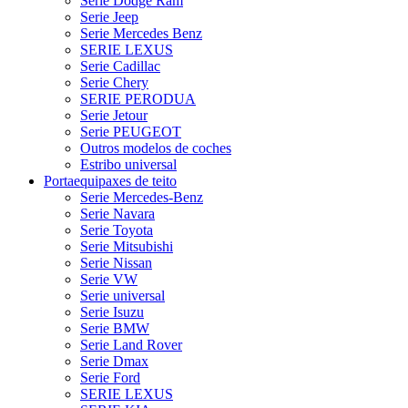
Serie Dodge Ram
Serie Jeep
Serie Mercedes Benz
SERIE LEXUS
Serie Cadillac
Serie Chery
SERIE PERODUA
Serie Jetour
Serie PEUGEOT
Outros modelos de coches
Estribo universal
Portaequipaxes de teito
Serie Mercedes-Benz
Serie Navara
Serie Toyota
Serie Mitsubishi
Serie Nissan
Serie VW
Serie universal
Serie Isuzu
Serie BMW
Serie Land Rover
Serie Dmax
Serie Ford
SERIE LEXUS