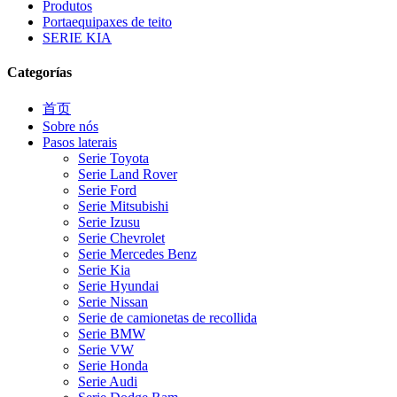
Produtos
Portaequipaxes de teito
SERIE KIA
Categorías
首页
Sobre nós
Pasos laterais
Serie Toyota
Serie Land Rover
Serie Ford
Serie Mitsubishi
Serie Izusu
Serie Chevrolet
Serie Mercedes Benz
Serie Kia
Serie Hyundai
Serie Nissan
Serie de camionetas de recollida
Serie BMW
Serie VW
Serie Honda
Serie Audi