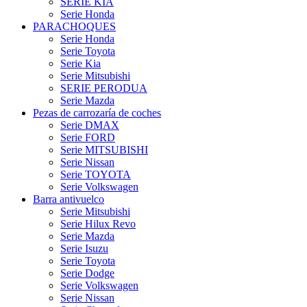
SERIE KIA
Serie Honda
PARACHOQUES
Serie Honda
Serie Toyota
Serie Kia
Serie Mitsubishi
SERIE PERODUA
Serie Mazda
Pezas de carrozaría de coches
Serie DMAX
Serie FORD
Serie MITSUBISHI
Serie Nissan
Serie TOYOTA
Serie Volkswagen
Barra antivuelco
Serie Mitsubishi
Serie Hilux Revo
Serie Mazda
Serie Isuzu
Serie Toyota
Serie Dodge
Serie Volkswagen
Serie Nissan