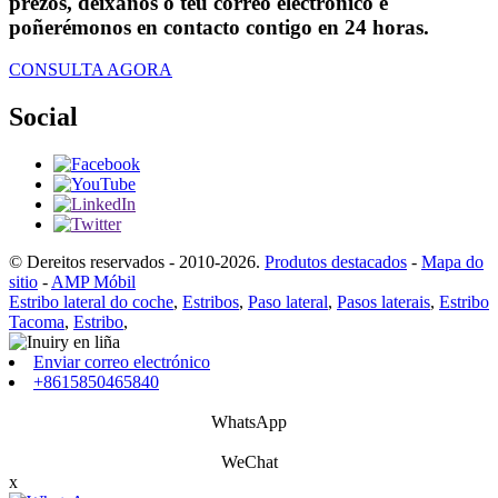
prezos, déixanos o teu correo electrónico e
poñerémonos en contacto contigo en 24 horas.
CONSULTA AGORA
Social
© Dereitos reservados - 2010-2026.
Produtos destacados
-
Mapa do
sitio
-
AMP Móbil
Estribo lateral do coche
,
Estribos
,
Paso lateral
,
Pasos laterais
,
Estribo
Tacoma
,
Estribo
,
Enviar correo electrónico
+8615850465840
WhatsApp
WeChat
x