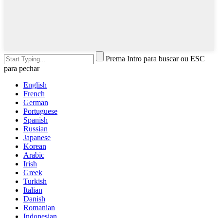
Prema Intro para buscar ou ESC
para pechar
English
French
German
Portuguese
Spanish
Russian
Japanese
Korean
Arabic
Irish
Greek
Turkish
Italian
Danish
Romanian
Indonesian