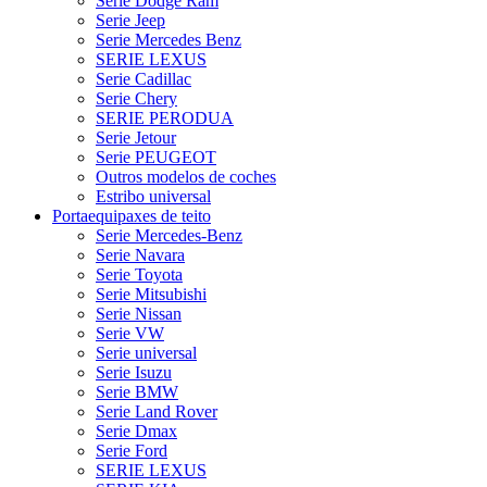
Serie Dodge Ram
Serie Jeep
Serie Mercedes Benz
SERIE LEXUS
Serie Cadillac
Serie Chery
SERIE PERODUA
Serie Jetour
Serie PEUGEOT
Outros modelos de coches
Estribo universal
Portaequipaxes de teito
Serie Mercedes-Benz
Serie Navara
Serie Toyota
Serie Mitsubishi
Serie Nissan
Serie VW
Serie universal
Serie Isuzu
Serie BMW
Serie Land Rover
Serie Dmax
Serie Ford
SERIE LEXUS