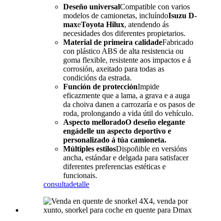
Deseño universal
Compatible con varios
modelos de camionetas, incluíndo
Isuzu D-
max
e
Toyota Hilux
, atendendo ás
necesidades dos diferentes propietarios.
Material de primeira calidade
Fabricado
con plástico ABS de alta resistencia ou
goma flexible, resistente aos impactos e á
corrosión, axeitado para todas as
condicións da estrada.
Función de protección
Impide
eficazmente que a lama, a grava e a auga
da choiva danen a carrozaría e os pasos de
roda, prolongando a vida útil do vehículo.
Aspecto mellorado
O deseño elegante
engádelle un aspecto deportivo e
personalizado á túa camioneta.
Múltiples estilos
Dispoñible en versións
ancha, estándar e delgada para satisfacer
diferentes preferencias estéticas e
funcionais.
consulta
detalle