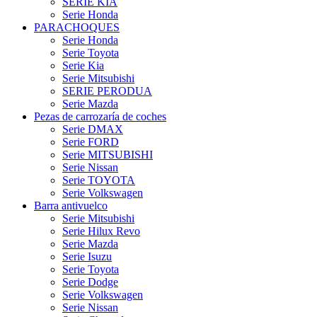
SERIE KIA
Serie Honda
PARACHOQUES
Serie Honda
Serie Toyota
Serie Kia
Serie Mitsubishi
SERIE PERODUA
Serie Mazda
Pezas de carrozaría de coches
Serie DMAX
Serie FORD
Serie MITSUBISHI
Serie Nissan
Serie TOYOTA
Serie Volkswagen
Barra antivuelco
Serie Mitsubishi
Serie Hilux Revo
Serie Mazda
Serie Isuzu
Serie Toyota
Serie Dodge
Serie Volkswagen
Serie Nissan