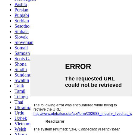
Pashto
Persian
Punjabi
Serbian
Sesotho
Sinhala
Slovak
Slovenian
Somali
Samoan
Scots Gaelic
Shona
Sindhi
Sundanese
Swahili
Tajik
Tamil
Telugu
Thai
Ukrainian
Urdu
Uzbek
Vietnamese
Welsh
Xhosa