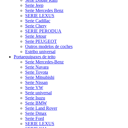
Serie Dodge Ram
Serie Jeep
Serie Mercedes Benz
SERIE LEXUS
Serie Cadillac
Serie Chery
SERIE PERODUA
Serie Jetour
Serie PEUGEOT
Outros modelos de coches
Estribo universal
Portaequipaxes de teito
Serie Mercedes-Benz
Serie Navara
Serie Toyota
Serie Mitsubishi
Serie Nissan
Serie VW
Serie universal
Serie Isuzu
Serie BMW
Serie Land Rover
Serie Dmax
Serie Ford
SERIE LEXUS