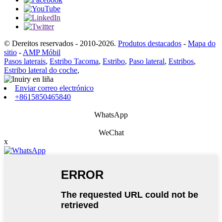
© Dereitos reservados - 2010-2026.
Produtos destacados
-
Mapa do
sitio
-
AMP Móbil
Pasos laterais
,
Estribo Tacoma
,
Estribo
,
Paso lateral
,
Estribos
,
Estribo lateral do coche
,
Enviar correo electrónico
+8615850465840
WhatsApp
WeChat
x