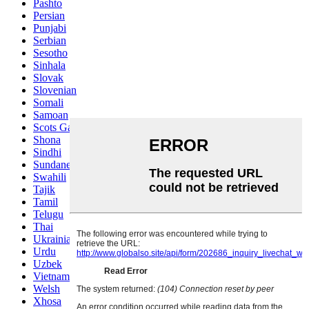
Pashto
Persian
Punjabi
Serbian
Sesotho
Sinhala
Slovak
Slovenian
Somali
Samoan
Scots Gaelic
Shona
Sindhi
Sundanese
Swahili
Tajik
Tamil
Telugu
Thai
Ukrainian
Urdu
Uzbek
Vietnamese
Welsh
Xhosa