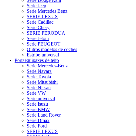
Serie Dodge Ram
Serie Jeep
Serie Mercedes Benz
SERIE LEXUS
Serie Cadillac
Serie Chery
SERIE PERODUA
Serie Jetour
Serie PEUGEOT
Outros modelos de coches
Estribo universal
Portaequipaxes de teito
Serie Mercedes-Benz
Serie Navara
Serie Toyota
Serie Mitsubishi
Serie Nissan
Serie VW
Serie universal
Serie Isuzu
Serie BMW
Serie Land Rover
Serie Dmax
Serie Ford
SERIE LEXUS