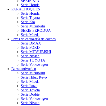
SERIE KIA
Serie Honda
PARACHOQUES
Serie Honda
Serie Toyota
Serie Kia
Serie Mitsubishi
SERIE PERODUA
Serie Mazda
Pezas de carrozaría de coches
Serie DMAX
Serie FORD
Serie MITSUBISHI
Serie Nissan
Serie TOYOTA
Serie Volkswagen
Barra antivuelco
Serie Mitsubishi
Serie Hilux Revo
Serie Mazda
Serie Isuzu
Serie Toyota
Serie Dodge
Serie Volkswagen
Serie Nissan