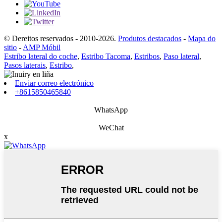
© Dereitos reservados - 2010-2026.
Produtos destacados
-
Mapa do
sitio
-
AMP Móbil
Estribo lateral do coche
,
Estribo Tacoma
,
Estribos
,
Paso lateral
,
Pasos laterais
,
Estribo
,
Enviar correo electrónico
+8615850465840
WhatsApp
WeChat
x