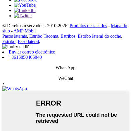
© Dereitos reservados - 2010-2026.
Produtos destacados
-
Mapa do
sitio
-
AMP Móbil
Pasos laterais
,
Estribo Tacoma
,
Estribos
,
Estribo lateral do coche
,
Estribo
,
Paso lateral
,
Enviar correo electrónico
+8615850465840
WhatsApp
WeChat
x