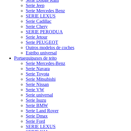
Serie Dodge Ram
Serie Jeep
Serie Mercedes Benz
SERIE LEXUS
Serie Cadillac
Serie Chery
SERIE PERODUA
Serie Jetour
Serie PEUGEOT
Outros modelos de coches
Estribo universal
Portaequipaxes de teito
Serie Mercedes-Benz
Serie Navara
Serie Toyota
Serie Mitsubishi
Serie Nissan
Serie VW
Serie universal
Serie Isuzu
Serie BMW
Serie Land Rover
Serie Dmax
Serie Ford
SERIE LEXUS