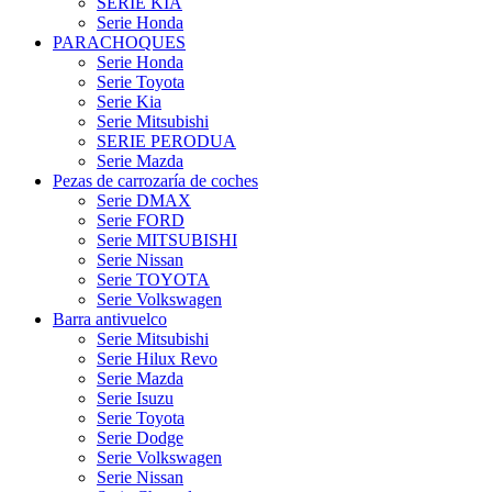
SERIE KIA
Serie Honda
PARACHOQUES
Serie Honda
Serie Toyota
Serie Kia
Serie Mitsubishi
SERIE PERODUA
Serie Mazda
Pezas de carrozaría de coches
Serie DMAX
Serie FORD
Serie MITSUBISHI
Serie Nissan
Serie TOYOTA
Serie Volkswagen
Barra antivuelco
Serie Mitsubishi
Serie Hilux Revo
Serie Mazda
Serie Isuzu
Serie Toyota
Serie Dodge
Serie Volkswagen
Serie Nissan