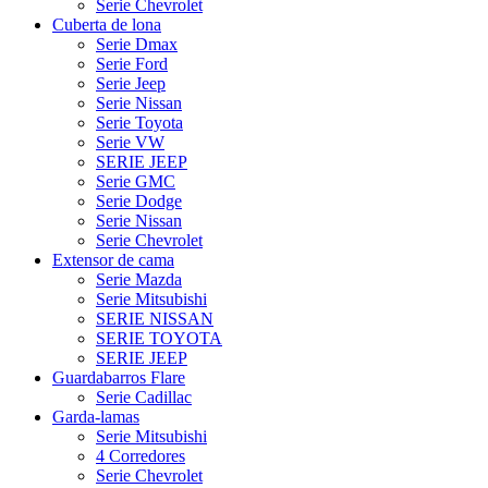
Serie Chevrolet
Cuberta de lona
Serie Dmax
Serie Ford
Serie Jeep
Serie Nissan
Serie Toyota
Serie VW
SERIE JEEP
Serie GMC
Serie Dodge
Serie Nissan
Serie Chevrolet
Extensor de cama
Serie Mazda
Serie Mitsubishi
SERIE NISSAN
SERIE TOYOTA
SERIE JEEP
Guardabarros Flare
Serie Cadillac
Garda-lamas
Serie Mitsubishi
4 Corredores
Serie Chevrolet