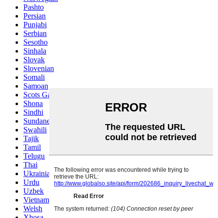
Pashto
Persian
Punjabi
Serbian
Sesotho
Sinhala
Slovak
Slovenian
Somali
Samoan
Scots Gaelic
Shona
Sindhi
Sundanese
Swahili
Tajik
Tamil
Telugu
Thai
Ukrainian
Urdu
Uzbek
Vietnamese
Welsh
Xhosa