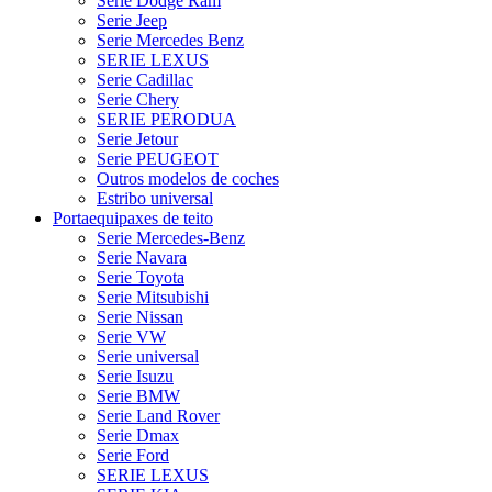
Serie Dodge Ram
Serie Jeep
Serie Mercedes Benz
SERIE LEXUS
Serie Cadillac
Serie Chery
SERIE PERODUA
Serie Jetour
Serie PEUGEOT
Outros modelos de coches
Estribo universal
Portaequipaxes de teito
Serie Mercedes-Benz
Serie Navara
Serie Toyota
Serie Mitsubishi
Serie Nissan
Serie VW
Serie universal
Serie Isuzu
Serie BMW
Serie Land Rover
Serie Dmax
Serie Ford
SERIE LEXUS