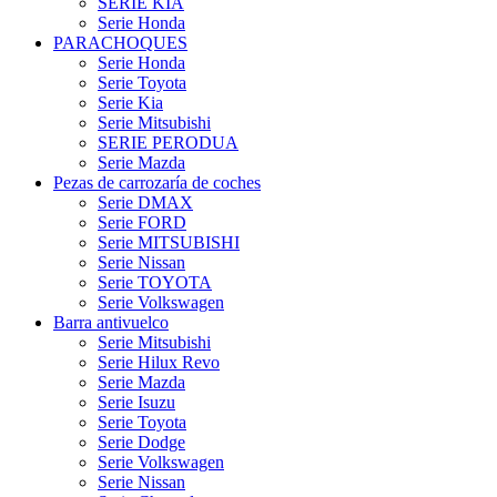
SERIE KIA
Serie Honda
PARACHOQUES
Serie Honda
Serie Toyota
Serie Kia
Serie Mitsubishi
SERIE PERODUA
Serie Mazda
Pezas de carrozaría de coches
Serie DMAX
Serie FORD
Serie MITSUBISHI
Serie Nissan
Serie TOYOTA
Serie Volkswagen
Barra antivuelco
Serie Mitsubishi
Serie Hilux Revo
Serie Mazda
Serie Isuzu
Serie Toyota
Serie Dodge
Serie Volkswagen
Serie Nissan