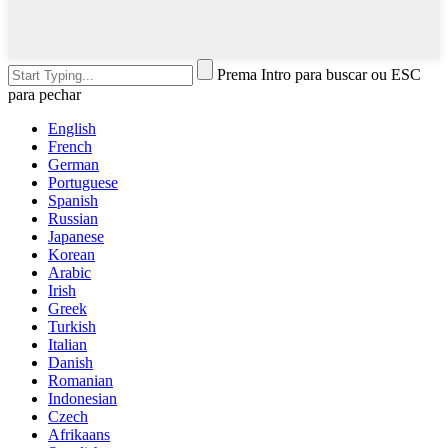
Prema Intro para buscar ou ESC
para pechar
English
French
German
Portuguese
Spanish
Russian
Japanese
Korean
Arabic
Irish
Greek
Turkish
Italian
Danish
Romanian
Indonesian
Czech
Afrikaans