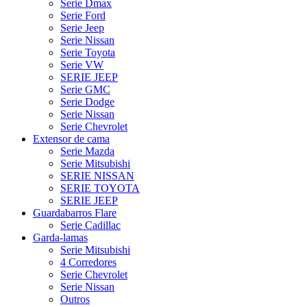
Serie Dmax
Serie Ford
Serie Jeep
Serie Nissan
Serie Toyota
Serie VW
SERIE JEEP
Serie GMC
Serie Dodge
Serie Nissan
Serie Chevrolet
Extensor de cama
Serie Mazda
Serie Mitsubishi
SERIE NISSAN
SERIE TOYOTA
SERIE JEEP
Guardabarros Flare
Serie Cadillac
Garda-lamas
Serie Mitsubishi
4 Corredores
Serie Chevrolet
Serie Nissan
Outros