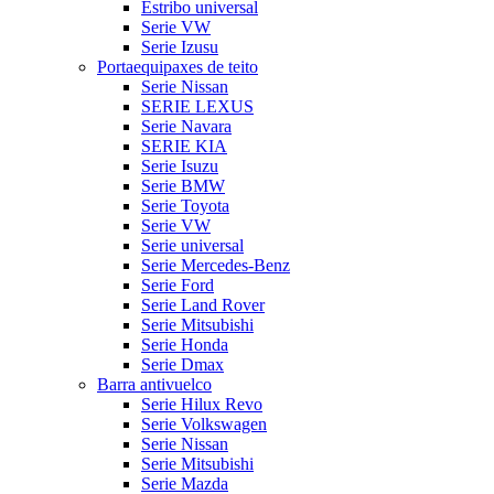
Estribo universal
Serie VW
Serie Izusu
Portaequipaxes de teito
Serie Nissan
SERIE LEXUS
Serie Navara
SERIE KIA
Serie Isuzu
Serie BMW
Serie Toyota
Serie VW
Serie universal
Serie Mercedes-Benz
Serie Ford
Serie Land Rover
Serie Mitsubishi
Serie Honda
Serie Dmax
Barra antivuelco
Serie Hilux Revo
Serie Volkswagen
Serie Nissan
Serie Mitsubishi
Serie Mazda