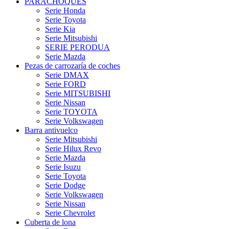
PARACHOQUES
Serie Honda
Serie Toyota
Serie Kia
Serie Mitsubishi
SERIE PERODUA
Serie Mazda
Pezas de carrozaría de coches
Serie DMAX
Serie FORD
Serie MITSUBISHI
Serie Nissan
Serie TOYOTA
Serie Volkswagen
Barra antivuelco
Serie Mitsubishi
Serie Hilux Revo
Serie Mazda
Serie Isuzu
Serie Toyota
Serie Dodge
Serie Volkswagen
Serie Nissan
Serie Chevrolet
Cuberta de lona