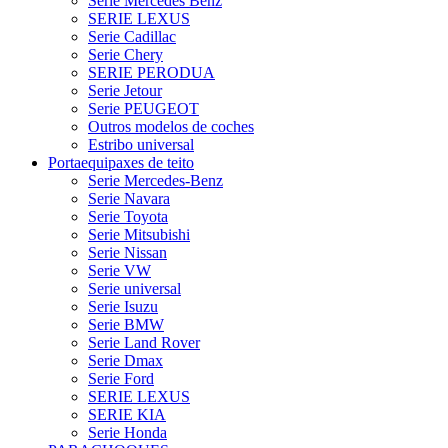
Serie Mercedes Benz
SERIE LEXUS
Serie Cadillac
Serie Chery
SERIE PERODUA
Serie Jetour
Serie PEUGEOT
Outros modelos de coches
Estribo universal
Portaequipaxes de teito
Serie Mercedes-Benz
Serie Navara
Serie Toyota
Serie Mitsubishi
Serie Nissan
Serie VW
Serie universal
Serie Isuzu
Serie BMW
Serie Land Rover
Serie Dmax
Serie Ford
SERIE LEXUS
SERIE KIA
Serie Honda